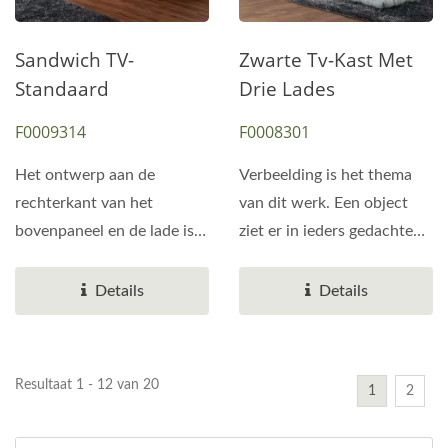
Sandwich TV-
Zwarte Tv-Kast Met
Standaard
Drie Lades
F0009314
F0008301
Het ontwerp aan de
Verbeelding is het thema
rechterkant van het
van dit werk. Een object
bovenpaneel en de lade is
ziet er in ieders gedachten
uniek en er zijn enkele
anders uit. Diezelfde...
brede...
Details
Details
Resultaat 1 - 12 van 20
1
2