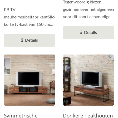
Tegenwoordig kiezen
gezinnen over het algemeen
PB TV-
voor dit soort eenvoudige
meubelmeubelfabrikantSlicethinnerDe
en royale, platte...
korte tv-kast van 150 cm
heeft 2 deurpanelen. De tv-
Details
kast...
Details
Symmetrische
Donkere Teakhouten