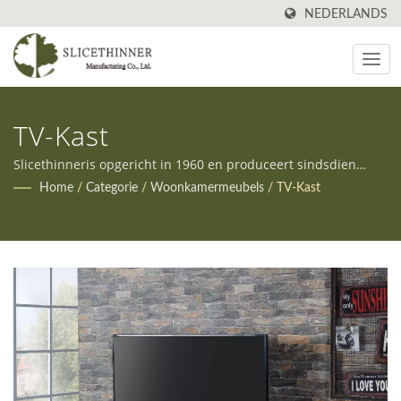
NEDERLANDS
TV-Kast
Slicethinneris opgericht in 1960 en produceert sindsdien
allerlei soorten meubels in Taiwan. Daarnaast bieden we
Home
/
Categorie
/
Woonkamermeubels
/
TV-Kast
zowel OEM- als ODM-diensten aan om aan de uiteenlopende
behoeften van onze klanten te voldoen.