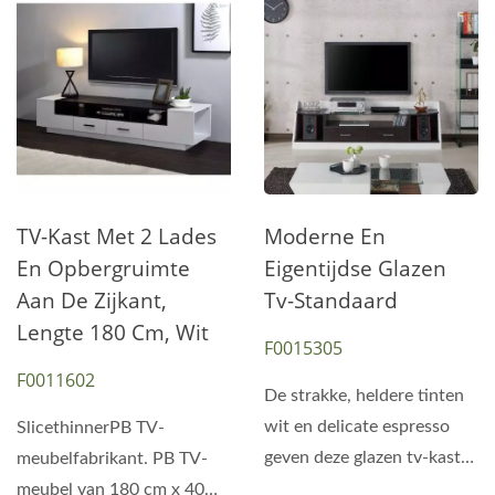
TV-Kast Met 2 Lades
Moderne En
En Opbergruimte
Eigentijdse Glazen
Aan De Zijkant,
Tv-Standaard
Lengte 180 Cm, Wit
F0015305
F0011602
De strakke, heldere tinten
wit en delicate espresso
SlicethinnerPB TV-
geven deze glazen tv-kast
meubelfabrikant. PB TV-
een aantrekkelijk...
meubel van 180 cm x 40