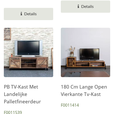
cm x 47 cm. Het meubel
Details
heeft...
Details
PB TV-Kast Met
180 Cm Lange Open
Landelijke
Vierkante Tv-Kast
Palletfineerdeur
F0011414
F0011539