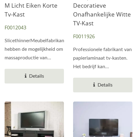
M Licht Eiken Korte
Decoratieve
Tv-Kast
Onafhankelijke Witte
TV-Kast
F0012043
F0011926
SlicethinnerMeubelfabrikanten
hebben de mogelijkheid om
Professionele fabrikant van
massaproductie van
papierlaminaat tv-kasten.
meubels te realiseren....
Het bedrijf kan
houtmaterialen
Details
verwerken...
Details