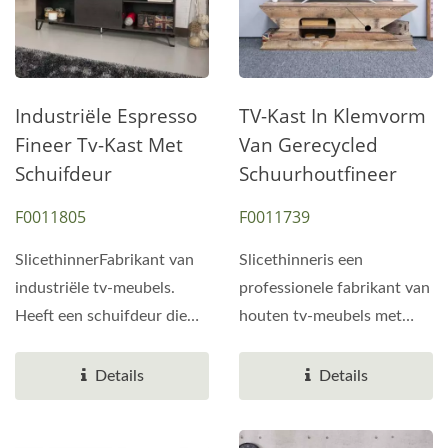
Industriële Espresso
TV-Kast In Klemvorm
Fineer Tv-Kast Met
Van Gerecycled
Schuifdeur
Schuurhoutfineer
F0011805
F0011739
SlicethinnerFabrikant van
Slicethinneris een
industriële tv-meubels.
professionele fabrikant van
Heeft een schuifdeur die
houten tv-meubels met
open kan. De schuifdeur...
clip. Het tv-meubel van PB
is gecombineerd...
Details
Details