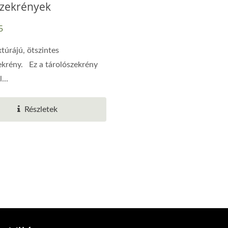
zekrények
5
xtúrájú, ötszintes
ekrény. Ez a tárolószekrény
...
Részletek