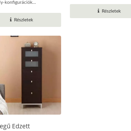
ly-konfigurációk...
Részletek
Részletek
tegű Edzett