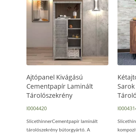
Ajtópanel Kivágású
Kétaj
Cementpapír Laminált
Sarok
Tárolószekrény
Tárol
I0004420
I000431
SlicethinnerCementpapír laminált
Slicethi
tárolószekrény bútorgyártó. A
kompozit