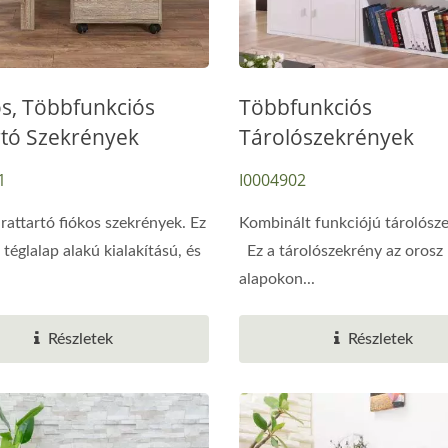
os, Többfunkciós
Többfunkciós
rtó Szekrények
Tárolószekrények
1
I0004902
Északi Teak Íróasztal
Emelő Dohányzóaszt
irattartó fiókos szekrények. Ez
Kombinált funkciójú tárolósz
téglalap alakú kialakítású, és
Ez a tárolószekrény az orosz
alapokon...
Részletek
Részletek