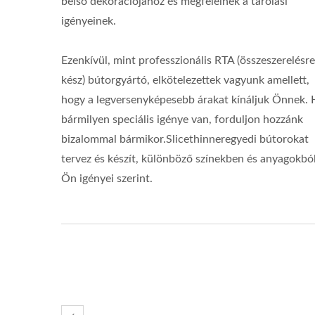
belső dekorációjához és megfelelnek a tárolási
igényeinek.
Ezenkívül, mint professzionális RTA (összeszerelésre
kész) bútorgyártó, elkötelezettek vagyunk amellett,
hogy a legversenyképesebb árakat kínáljuk Önnek. 
bármilyen speciális igénye van, forduljon hozzánk
bizalommal bármikor.Slicethinneregyedi bútorokat
tervez és készít, különböző színekben és anyagokból
Ön igényei szerint.