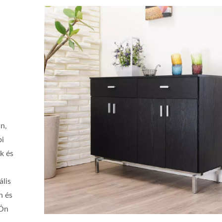
n,
pi
k és
ális
n és
 Ön