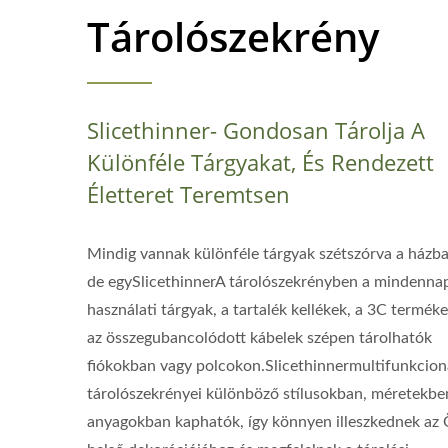
Tárolószekrény
Slicethinner- Gondosan Tárolja A
Különféle Tárgyakat, És Rendezett
Életteret Teremtsen
Mindig vannak különféle tárgyak szétszórva a házba
de egySlicethinnerA tárolószekrényben a mindenna
használati tárgyak, a tartalék kellékek, a 3C terméke
az összegubancolódott kábelek szépen tárolhatók
fiókokban vagy polcokon.Slicethinnermultifunkcion
tárolószekrényei különböző stílusokban, méretekbe
anyagokban kaphatók, így könnyen illeszkednek az