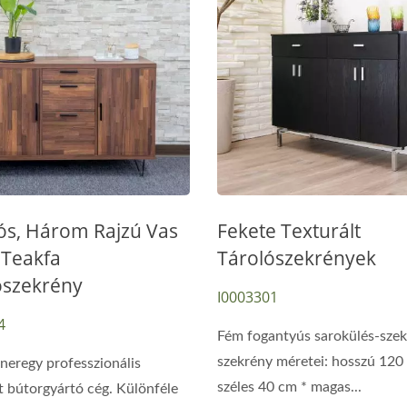
tós, Három Rajzú Vas
Fekete Texturált
 Teakfa
Tárolószekrények
ószekrény
I0003301
4
Fém fogantyús sarokülés-szek
szekrény méretei: hosszú 120
nneregy professzionális
széles 40 cm * magas...
 bútorgyártó cég. Különféle