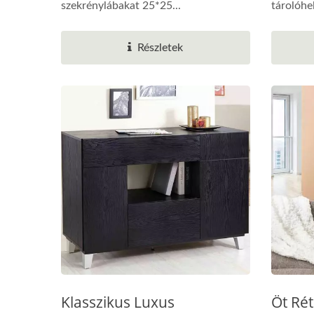
szekrénylábakat 25*25...
tárolóhe
Részletek
Klasszikus Luxus
Öt Ré