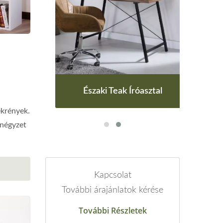
al
Északi Teak Íróasztal
E
ekrények.
 négyzet
Kapcsolat
További árajánlatok kérése
További Részletek