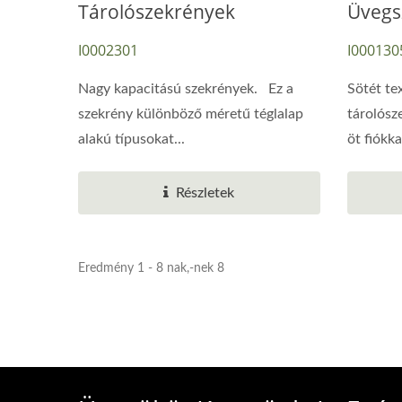
Tárolószekrények
Üvegs
I0002301
I000130
Nagy kapacitású szekrények. Ez a
Sötét te
szekrény különböző méretű téglalap
tárolósz
alakú típusokat...
öt fiókkal
Részletek
Eredmény 1 - 8 nak,-nek 8