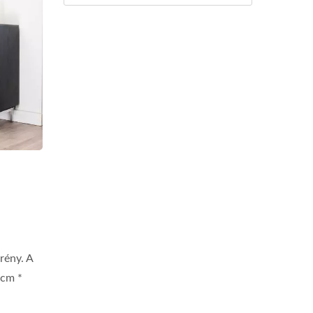
rény. A
 cm *