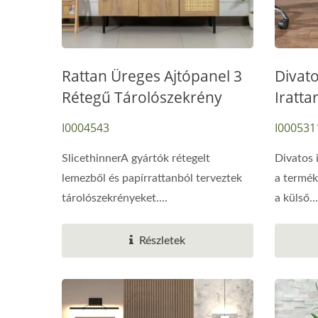
Rattan Üreges Ajtópanel 3
Divat
Rétegű Tárolószekrény
Iratta
I0004543
I000531
Emelő Dohányzóasztal
SlicethinnerA gyártók rétegelt
Divatos 
lemezből és papírrattanból terveztek
a termék 
tárolószekrényeket....
a külső...
Részletek