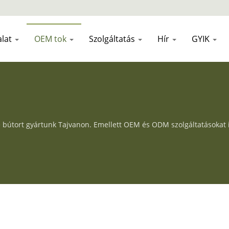
alat
OEM tok
Szolgáltatás
Hír
GYIK
 bútort gyártunk Tajvanon. Emellett OEM és ODM szolgáltatásokat is