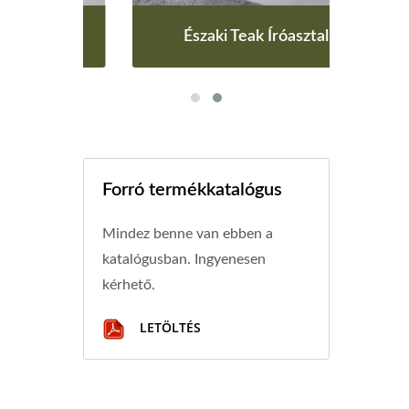
al
Északi Teak Íróasztal
E
Forró termékkatalógus
Mindez benne van ebben a
katalógusban. Ingyenesen
kérhető.
LETÖLTÉS