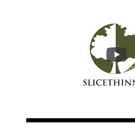
Emelő Dohányzóasztal
Youtube 