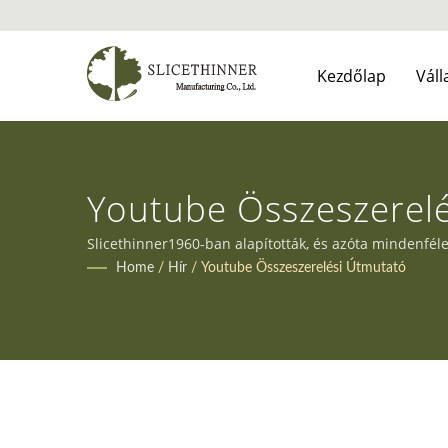
Kezdőlap
Váll
Youtube Összeszerel
Slicethinner1960-ban alapították, és azóta mindenféle
igényeit.
Home
/
Hír
/
Youtube Összeszerelési Útmutató