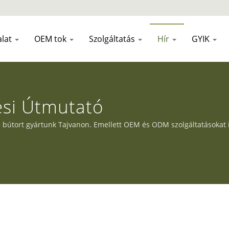
alat
OEM tok
Szolgáltatás
Hír
GYIK
ési Útmutató
 bútort gyártunk Tajvanon. Emellett OEM és ODM szolgáltatásokat is