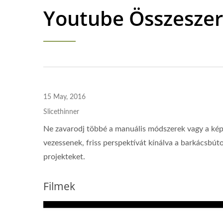
Youtube Összeszer
15 May, 2016
Slicethinner
Ne zavarodj többé a manuális módszerek vagy a képi
vezessenek, friss perspektívát kínálva a barkácsbút
projekteket.
Filmek