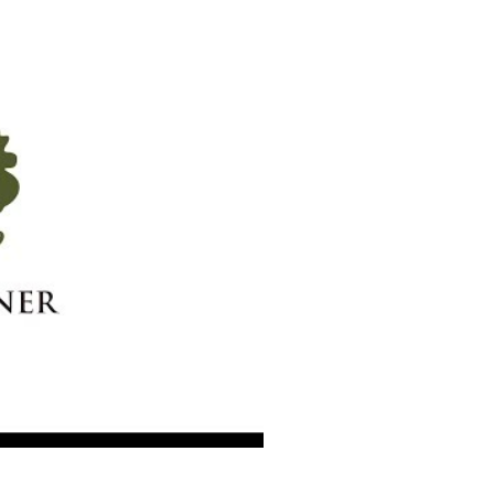
Északi Teak Íróasztal
Emelő Dohányzóaszt
összeszerelési útmutató