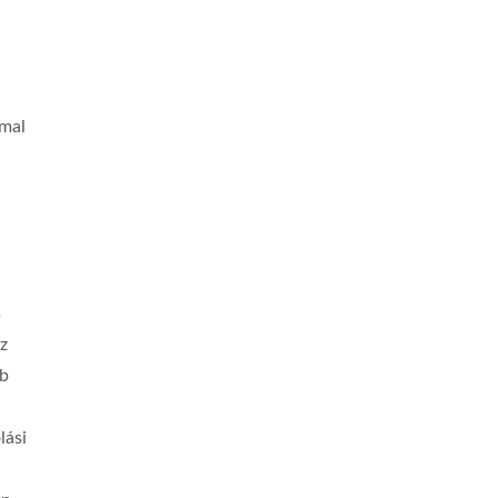
mmal
s
az
bb
lási