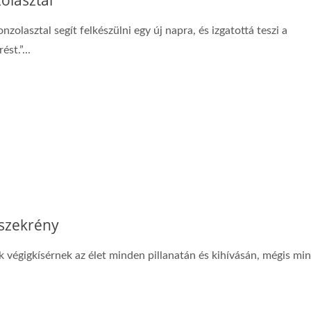
olasztal
nzolasztal segít felkészülni egy új napra, és izgatottá teszi a
ést.”...
Északi Teak Íróasztal
Emelő Dohányzóaszt
szekrény
k végigkísérnek az élet minden pillanatán és kihívásán, mégis mi
.