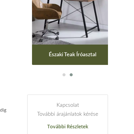
al
Északi Teak Íróasztal
E
Kapcsolat
ndig
További árajánlatok kérése
További Részletek