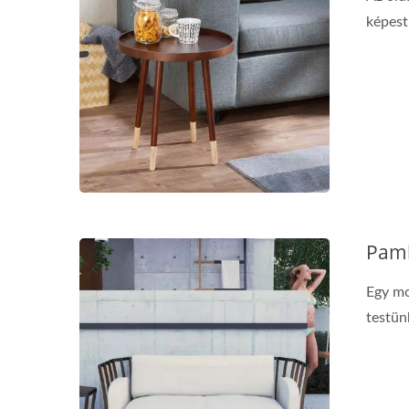
képest 
Pam
Egy mo
testünk