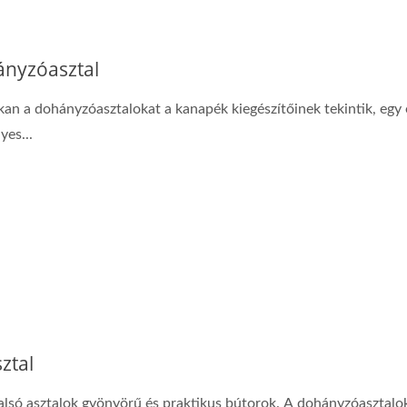
nyzóasztal
kan a dohányzóasztalokat a kanapék kiegészítőinek tekintik, egy
yes...
ztal
alsó asztalok gyönyörű és praktikus bútorok. A dohányzóasztalo