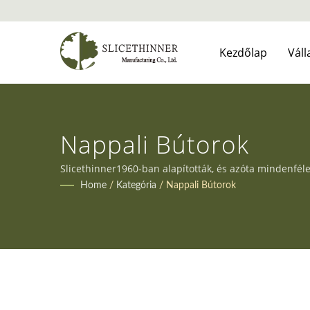
Kezdőlap
Váll
Nappali Bútorok
Slicethinner1960-ban alapították, és azóta mindenféle
igényeit.
Home
/
Kategória
/
Nappali Bútorok