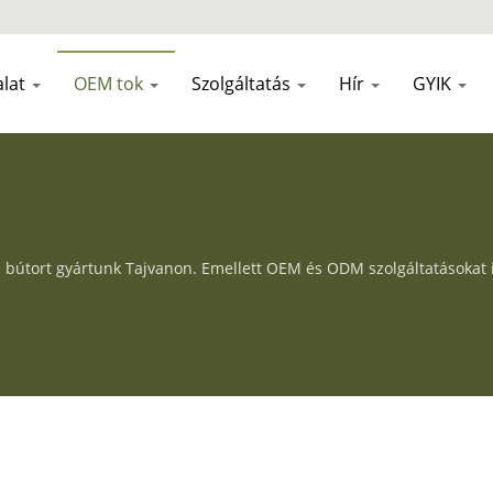
alat
OEM tok
Szolgáltatás
Hír
GYIK
 bútort gyártunk Tajvanon. Emellett OEM és ODM szolgáltatásokat is