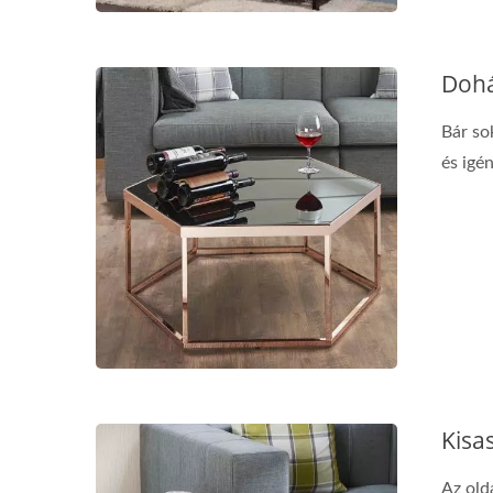
Dohá
Bár so
és igén
Kisas
Az old