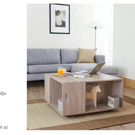
dja
l az