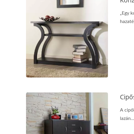
Konz
„Egy ko
hazatér
Emelő Dohányzóasztal
Cipő
A cipő
lazán..