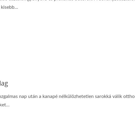
kisebb...
lag
zgalmas nap után a kanapé nélkülözhetetlen sarokká válik ottho
et...