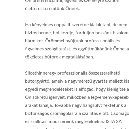
Ön preferenciáitól, egyedi és személyre szabott
életteret teremtünk Önnek.
Ha kényelmes nappalit szeretne kialakítani, de nem
biztos benne, hol kezdje, forduljon hozzánk bizalo
bármikor. Örömmel nyújtunk professzionális és
figyelmes szolgáltatást, és együttműködünk Önnel a
tökéletes bútorok megtalálásában.
Slicethinneregy professzionális összeszerelhető
bútorgyártó, amely a nagyméretű gyártás mellett ki
egyedi megrendeléseket is elfogad, hogy kielégítse 
Ön sokrétű igényeit, miközben a legversenyképese
árakat kínálja. Továbbá nagy hangsúlyt fektetünk a
biztonságos csomagolásra a szállítás előtt. Csomago
és szállítási módszereink megfelelnek az ISTA 3A