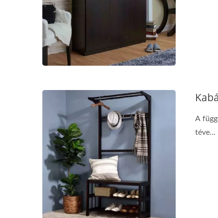
Kabá
A függ
téve...