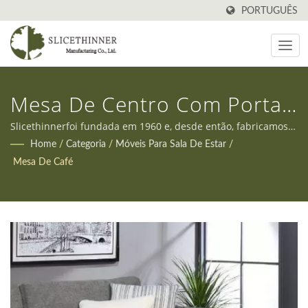
PORTUGUÊS
Mesa De Centro Com Porta
De Correr Modelo Gass 60
Slicethinnerfoi fundada em 1960 e, desde então, fabricamos
todos os tipos de móveis em Taiwan. Além disso, oferecemos
Home
/
Categoria
/
Móveis Para Sala De Estar
/
Cm De Profundidade
serviços OEM e ODM para atender às diversas necessidades
Mesa De Café
dos nossos clientes.