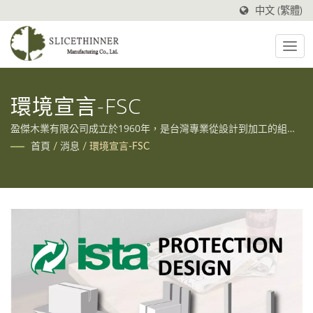
中文 (繁體)
環境宣言-FSC
盈傑木業有限公司成立於1960年，是台灣專業從設計到加工的組裝
家具製造商。 我們還致力於為我們的客戶開發產品，同時仍然提供
首頁
/
消息
/
環境宣言-FSC
始終如一的質量並出口到世界各地。 盈傑木業有限公司 絕對是所有
木製家具分銷渠道的公認品牌，值得信賴的合作夥伴和供應商。