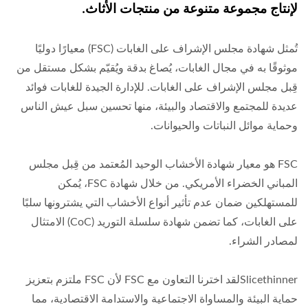
لإنتاج مجموعة متنوعة من منتجات الأثاث.
تُمثل شهادة مجلس الإشراف على الغابات (FSC) معيارًا دوليًا
موثوقًا به في مجال الغابات، يُصاغ بدقة ويُقيّم بشكل مستقل من
قِبل مجلس الإشراف على الغابات. للإدارة الجيدة للغابات فوائد
عديدة للمجتمع والاقتصاد والبيئة، منها تحسين سبل عيش الناس
وحماية موائل النباتات والحيوانات.
FSC هو معيار شهادة الأخشاب الوحيد المُعتمد من قِبل مجلس
المباني الخضراء الأمريكي. من خلال شهادة FSC، يُمكن
للمستهلكين ضمان عدم تأثير أنواع الأخشاب التي يشترونها سلبًا
على الغابات، كما تضمن شهادة سلسلة التوريد (CoC) الامتثال
لمصادر الشراء.
Slicethinnerلقد اخترنا التعاون مع FSC لأن FSC ملتزم بتعزيز
حماية البيئة والمساواة الاجتماعية والاستدامة الاقتصادية، مما