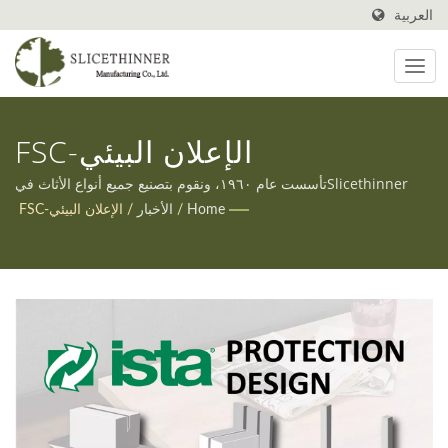
العربية
الإعلان البيئي-FSC
Slicethinnerتأسست عام ١٩٦٠، ونقوم بتصنيع جميع أنواع الأثاث في
تايوان منذ ذلك الحين. كما نقدم خدمات تصنيع المعدات الأصلية (OEM)
Home
/
الأخبار
/
الإعلان البيئي-FSC
وتصنيع التصميم الأصلي (ODM) لتلبية احتياجات عملائنا المتنوعة.