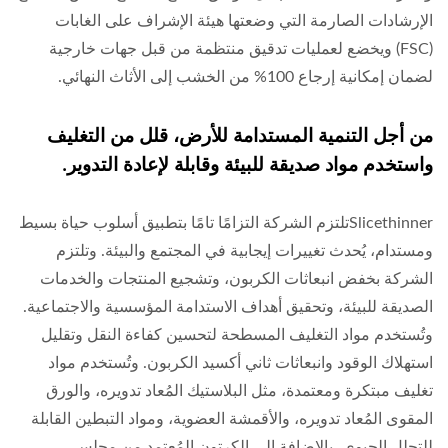
الإرشادات الصارمة التي وضعتها هيئة الإشراف على الغابات
(FSC) ويخضع لعمليات تدقيق منتظمة من قبل جهات خارجية
لضمان إمكانية إرجاع 100% من الخشب إلى الأثاث النهائي.
من أجل التنمية المستدامة للأرض، قلل من التغليف
واستخدم مواد صديقة للبيئة وقابلة لإعادة التدوير.
Slicethinnerتلتزم الشركة التزامًا تامًا بتطبيق أسلوب حياة بسيط
ومستدام، يُحدث تغييرات إيجابية في المجتمع والبيئة. وتلتزم
الشركة بخفض انبعاثات الكربون، وتشجيع المنتجات والخدمات
الصديقة للبيئة، وتحقيق أهداف الاستدامة المؤسسية والاجتماعية.
وتُستخدم مواد التغليف المسطحة لتحسين كفاءة النقل وتقليل
استهلاك الوقود وانبعاثات ثاني أكسيد الكربون. وتُستخدم مواد
تغليف مبتكرة ومعتمدة، مثل البلاستيك المُعاد تدويره، والورق
المقوى المُعاد تدويره، والأقمشة العضوية، ومواد التبطين القابلة
للتحلل الحيوي، بالإضافة إلى الكرتون المُعتمد من مجلس