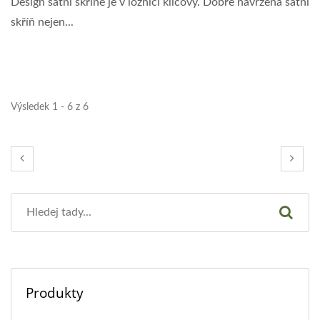
Design šatní skříně je v ložnici klíčový. Dobře navržená šatní
skříň nejen...
Výsledek 1 - 6 z 6
Produkty