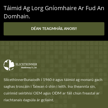
Táimid Ag Lorg Gníomhaire Ar Fud An
Domhain.
DÉAN TEAGMHÁIL ANOIS!!
SlicethinnerBunaíodh i 1960 é agus táimid ag monarú gach
saghas troscáin i Taiwan ó shin i leith. Ina theannta sin,
cuirimid seirbhísí OEM agus ODM ar fáil chun freastal ar
riachtanais éagsúla ár gcliaint.