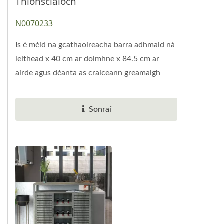
Thionsclaíoch
N0070233
Is é méid na gcathaoireacha barra adhmaid ná
leithead x 40 cm ar doimhne x 84.5 cm ar
airde agus déanta as craiceann greamaigh
adhmaid sholadach. Tá...
Sonraí