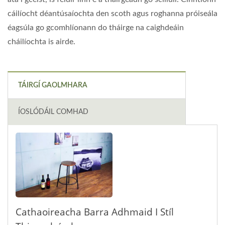
cáilíocht déantúsaíochta den scoth agus roghanna próiseála
éagsúla go gcomhlíonann do tháirge na caighdeáin
cháilíochta is airde.
TÁIRGÍ GAOLMHARA
ÍOSLÓDÁIL COMHAD
Cathaoireacha Barra Adhmaid I Stíl