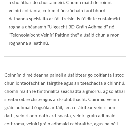
a sholáthar do chustaiméirí. Chomh maith le roinnt
veinírí coitianta, cuirimid fiosrúcháin faoi bhord
dathanna speisialta ar fáil freisin. Is féidir le custaiméirí
rogha a dhéanamh "Uigeacht 3D Gráin Adhmaid" nó
"Teicneolaíocht Veinírí Paitinnithe" a úsáid chun a raon
roghanna a leathnú.
Coinnímid méideanna painéil a úsáidtear go coitianta i stoc
chun iontaofacht an táirgthe agus an tseachadta a chinntiú,
chomh maith le timthriallta seachadta a ghiorrú, ag soláthar
sreafaí oibre cliste agus ard-solúbthacht. Cuirimid veinírí
gráin adhmaid éagsúla ar fáil, lena n-áirítear veinírí aon-
dath, veinírí aon-dath ard-snasta, veinírí gráin adhmaid
cothroma, veinírí gráin adhmaid cabhraithe, agus painéil