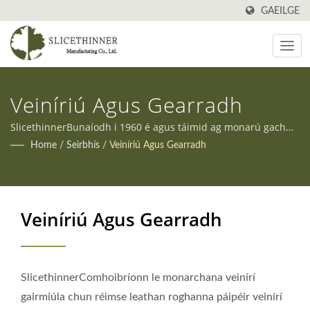
GAEILGE
Veiníriú Agus Gearradh
SlicethinnerBunaíodh i 1960 é agus táimid ag monarú gach
saghas troscáin i Taiwan ó shin i leith. Ina theannta sin,
Home
/
Seirbhís
/
Veiníriú Agus Gearradh
cuirimid seirbhísí OEM agus ODM ar fáil chun freastal ar
riachtanais éagsúla ár gcliaint.
Veiníriú Agus Gearradh
SlicethinnerComhoibríonn le monarchana veinírí
gairmiúla chun réimse leathan roghanna páipéir veinírí