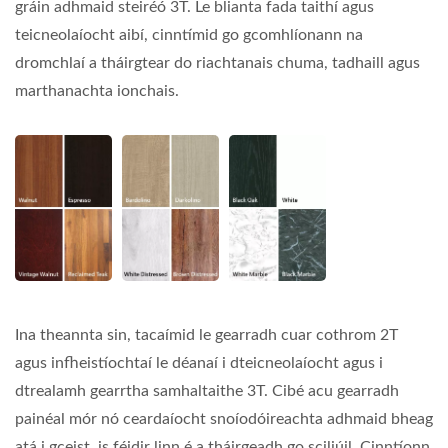
gráin adhmaid steiréó 3T. Le blianta fada taithí agus
teicneolaíocht aibí, cinntímid go gcomhlíonann na
dromchlaí a tháirgtear do riachtanais chuma, tadhaill agus
marthanachta ionchais.
Ina theannta sin, tacaímid le gearradh cuar cothrom 2T
agus infheistíochtaí le déanaí i dteicneolaíocht agus i
dtrealamh gearrtha samhaltaithe 3T. Cibé acu gearradh
painéal mór nó ceardaíocht snoíodóireachta adhmaid bheag
atá i gceist, is féidir linn é a tháirgeadh go sciliúil. Cinntíonn