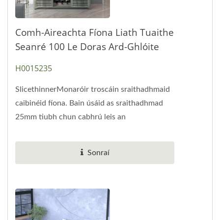
Comh-Aireachta Fíona Liath Tuaithe
Seanré 100 Le Doras Ard-Ghlóite
H0015235
SlicethinnerMonaróir troscáin sraithadhmaid
caibinéid fíona. Bain úsáid as sraithadhmad
25mm tiubh chun cabhrú leis an
bpríomhstruchtúr agus leis...
Sonraí