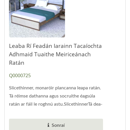
Leaba Rí Feadán Iarainn Tacaíochta
Adhmaid Tuaithe Meiriceánach
Ratán
Q0000725
Slicethinner, monaróir plancanna leapa ratán.
Tá réimse dathanna agus socruithe éagsúla
ratán ar fáil le roghnú astu.SlicethinnerTá dea-
chaidreamh...
Sonraí