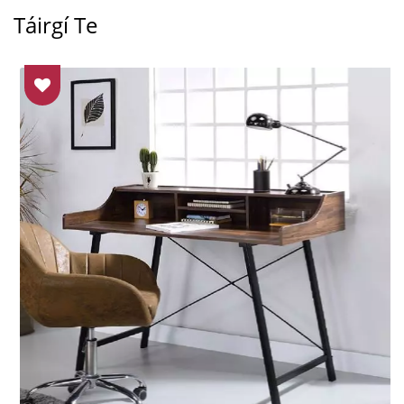
Táirgí Te