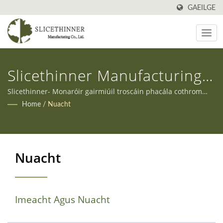
GAEILGE
Slicethinner Manufacturing
Company Limited
Slicethinner- Monaróir gairmiúil troscáin phacála cothrom
adhmaid ardchaighdeáin agus cumas iontach le haghaidh
Home
/
Nuacht
dearadh éagsúil.
Nuacht
Imeacht Agus Nuacht