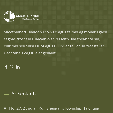
SlicethinnerBunaíodh i 1960 é agus táimid ag monarú gach
saghas troscáin i Taiwan ó shin i leith. Ina theannta sin,
cuirimid seirbhísí OEM agus ODM ar fáil chun freastal ar
riachtanais éagsúla ár gcliaint.
Ár Seoladh
No. 27, Zunqian Rd., Shengang Township, Taichung