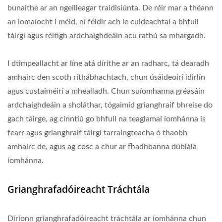
bunaithe ar an ngeilleagar traidisiúnta. De réir mar a théann
an iomaíocht i méid, ní féidir ach le cuideachtaí a bhfuil
táirgí agus réitigh ardchaighdeáin acu rathú sa mhargadh.
I dtimpeallacht ar líne atá dírithe ar an radharc, tá dearadh
amhairc den scoth ríthábhachtach, chun úsáideoirí idirlín
agus custaiméirí a mhealladh. Chun suíomhanna gréasáin
ardchaighdeáin a sholáthar, tógaimid grianghraif bhreise do
gach táirge, ag cinntiú go bhfuil na teaglamaí íomhánna is
fearr agus grianghraif táirgí tarraingteacha ó thaobh
amhairc de, agus ag cosc a chur ar fhadhbanna dúblála
íomhánna.
Grianghrafadóireacht Tráchtála
Díríonn grianghrafadóireacht tráchtála ar íomhánna chun