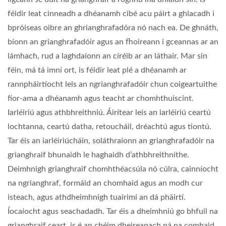
féidir leat cinneadh a dhéanamh cibé acu páirt a ghlacadh i
bpróiseas oibre an ghrianghrafadóra nó nach ea. De ghnáth,
bíonn an grianghrafadóir agus an fhoireann i gceannas ar an
lámhach, rud a laghdaíonn an círéib ar an láthair. Mar sin
féin, má tá imní ort, is féidir leat plé a dhéanamh ar
rannpháirtíocht leis an ngrianghrafadóir chun coigeartuithe
fíor-ama a dhéanamh agus teacht ar chomhthuiscint.
Iarléiriú agus athbhreithniú. Áirítear leis an iarléiriú ceartú
lochtanna, ceartú datha, retoucháil, dréachtú agus tiontú.
Tar éis an iarléiriúcháin, soláthraíonn an grianghrafadóir na
grianghraif bhunaidh le haghaidh d’athbhreithnithe.
Deimhnigh grianghraif chomhthéacsúla nó cúlra, cainníocht
na ngrianghraf, formáid an chomhaid agus an modh cur
isteach, agus athdheimhnigh tuairimí an dá pháirtí.
Íocaíocht agus seachadadh. Tar éis a dheimhniú go bhfuil na
grianghraif ceart, is é an chéim dheireanach ná na comhaid