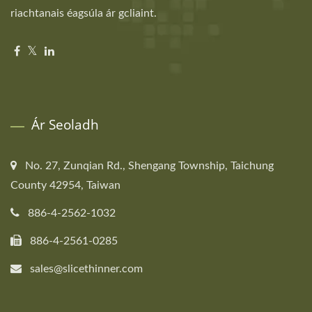
riachtanais éagsúla ár gcliaint.
Ár Seoladh
No. 27, Zunqian Rd., Shengang Township, Taichung
County 42954, Taiwan
886-4-2562-1032
886-4-2561-0285
sales@slicethinner.com