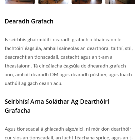
Dearadh Grafach
Is seirbhís ghairmiúil í dearadh grafach a bhaineann le
fachtóirí éagsúla, amhail saineolas an dearthóra, taithí, stíl,
deacracht an tionscadail, castacht agus an t-am a
theastaíonn. Tá cineálacha éagsúla de dhearadh grafach
ann, amhail dearadh DM agus dearadh póstaer, agus luach
uathúil ag gach ceann acu.
Seirbhísí Arna Soláthar Ag Dearthóirí
Grafacha
Agus tionscadal á ghlacadh aige/aici, ní mór don dearthóir
cur síos an tionscadail, an lucht féachana sprice, agus an t-