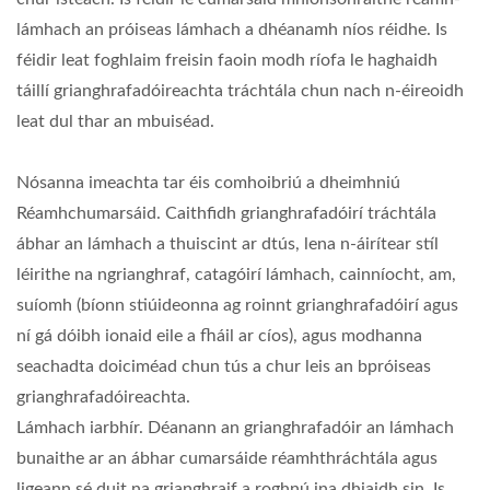
lámhach an próiseas lámhach a dhéanamh níos réidhe. Is
féidir leat foghlaim freisin faoin modh ríofa le haghaidh
táillí grianghrafadóireachta tráchtála chun nach n-éireoidh
leat dul thar an mbuiséad.
Nósanna imeachta tar éis comhoibriú a dheimhniú
Réamhchumarsáid. Caithfidh grianghrafadóirí tráchtála
ábhar an lámhach a thuiscint ar dtús, lena n-áirítear stíl
léirithe na ngrianghraf, catagóirí lámhach, cainníocht, am,
suíomh (bíonn stiúideonna ag roinnt grianghrafadóirí agus
ní gá dóibh ionaid eile a fháil ar cíos), agus modhanna
seachadta doiciméad chun tús a chur leis an bpróiseas
grianghrafadóireachta.
Lámhach iarbhír. Déanann an grianghrafadóir an lámhach
bunaithe ar an ábhar cumarsáide réamhthráchtála agus
ligeann sé duit na grianghraif a roghnú ina dhiaidh sin. Is