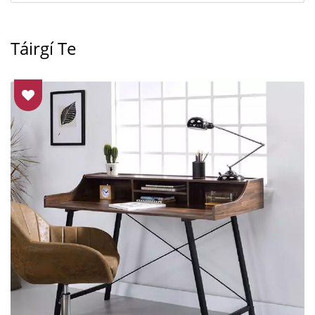
Táirgí Te