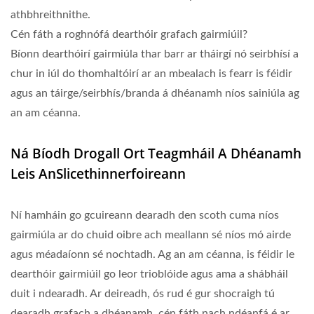
athbhreithnithe.
Cén fáth a roghnófá dearthóir grafach gairmiúil?
Bíonn dearthóirí gairmiúla thar barr ar tháirgí nó seirbhísí a
chur in iúl do thomhaltóirí ar an mbealach is fearr is féidir
agus an táirge/seirbhís/branda á dhéanamh níos sainiúla ag
an am céanna.
Ná Bíodh Drogall Ort Teagmháil A Dhéanamh
Leis AnSlicethinnerfoireann
Ní hamháin go gcuireann dearadh den scoth cuma níos
gairmiúla ar do chuid oibre ach meallann sé níos mó airde
agus méadaíonn sé nochtadh. Ag an am céanna, is féidir le
dearthóir gairmiúil go leor trioblóide agus ama a shábháil
duit i ndearadh. Ar deireadh, ós rud é gur shocraigh tú
dearadh grafach a dhéanamh, cén fáth nach ndéanfá é ar