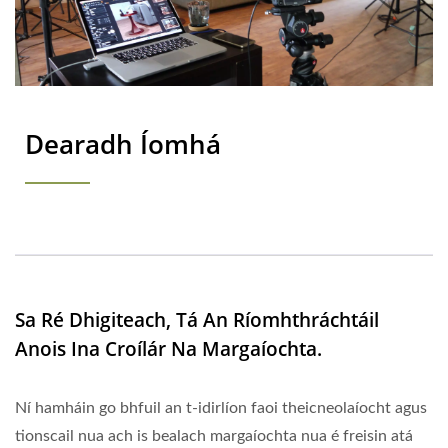
Dearadh Íomhá
Sa Ré Dhigiteach, Tá An Ríomhthráchtáil
Anois Ina Croílár Na Margaíochta.
Ní hamháin go bhfuil an t-idirlíon faoi theicneolaíocht agus
tionscail nua ach is bealach margaíochta nua é freisin atá