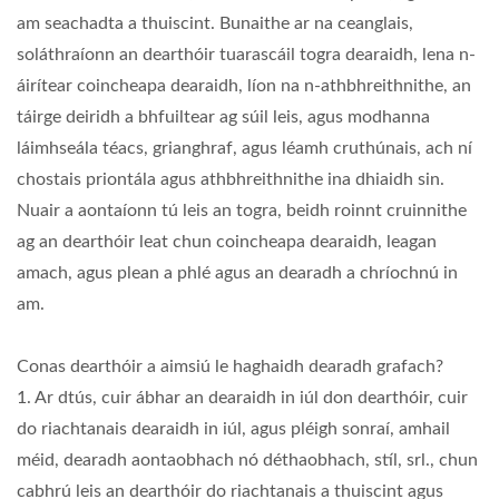
am seachadta a thuiscint. Bunaithe ar na ceanglais,
soláthraíonn an dearthóir tuarascáil togra dearaidh, lena n-
áirítear coincheapa dearaidh, líon na n-athbhreithnithe, an
táirge deiridh a bhfuiltear ag súil leis, agus modhanna
láimhseála téacs, grianghraf, agus léamh cruthúnais, ach ní
chostais priontála agus athbhreithnithe ina dhiaidh sin.
Nuair a aontaíonn tú leis an togra, beidh roinnt cruinnithe
ag an dearthóir leat chun coincheapa dearaidh, leagan
amach, agus plean a phlé agus an dearadh a chríochnú in
am.
Conas dearthóir a aimsiú le haghaidh dearadh grafach?
1. Ar dtús, cuir ábhar an dearaidh in iúl don dearthóir, cuir
do riachtanais dearaidh in iúl, agus pléigh sonraí, amhail
méid, dearadh aontaobhach nó déthaobhach, stíl, srl., chun
cabhrú leis an dearthóir do riachtanais a thuiscint agus