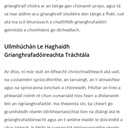
grianghraif chúlra ar an táirge gan chúnamh props, agus tá
sé mar aidhm acu grianghraif shoiléire den táirge a fháil, rud
atá ina scil bhunúsach a chaithfidh grianghrafadóirí
gairmiúla a chomhlánú go dícheallach.
Ullmhúchán Le Haghaidh
Grianghrafadóireachta Tráchtála
Ar dtús, ní mór duit an éifeacht chríochnaitheach atá uait,
na custaiméirí spriocdhírithe, an tarraingt, an t-atmaisféar
agus na spriocanna ionchais a chinneadh. Moltar an treo a
phleanáil roimh ré chun cumarsáid níos fearr a dhéanamh
leis an ngrianghrafadóir. Ina theannta sin, ba cheart go
gcumhdódh réamh-idirbheartaíochtaí líon na dtáirgí atá le
grianghrafadóireacht agus an t-amlíne maidir le doiciméid a
chur isteach. Is féidir le cumarsáid mhionsonraithe réamh-