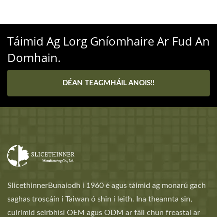
Táimid Ag Lorg Gníomhaire Ar Fud An
Domhain.
DÉAN TEAGMHÁIL ANOIS!!
SlicethinnerBunaíodh i 1960 é agus táimid ag monarú gach
saghas troscáin i Taiwan ó shin i leith. Ina theannta sin,
cuirimid seirbhísí OEM agus ODM ar fáil chun freastal ar