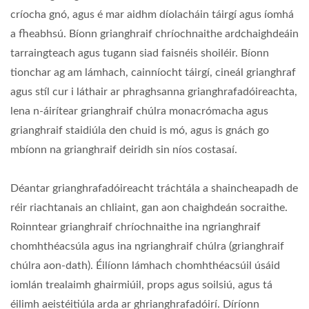
críocha gnó, agus é mar aidhm díolacháin táirgí agus íomhá
a fheabhsú. Bíonn grianghraif chríochnaithe ardchaighdeáin
tarraingteach agus tugann siad faisnéis shoiléir. Bíonn
tionchar ag am lámhach, cainníocht táirgí, cineál grianghraf
agus stíl cur i láthair ar phraghsanna grianghrafadóireachta,
lena n-áirítear grianghraif chúlra monacrómacha agus
grianghraif staidiúla den chuid is mó, agus is gnách go
mbíonn na grianghraif deiridh sin níos costasaí.
Déantar grianghrafadóireacht tráchtála a shaincheapadh de
réir riachtanais an chliaint, gan aon chaighdeán socraithe.
Roinntear grianghraif chríochnaithe ina ngrianghraif
chomhthéacsúla agus ina ngrianghraif chúlra (grianghraif
chúlra aon-dath). Éilíonn lámhach chomhthéacsúil úsáid
iomlán trealaimh ghairmiúil, props agus soilsiú, agus tá
éilimh aeistéitiúla arda ar ghrianghrafadóirí. Díríonn