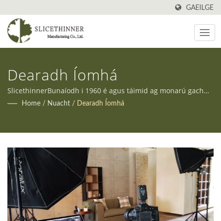
GAEILGE
Dearadh Íomhá
SlicethinnerBunaíodh i 1960 é agus táimid ag monarú gach
saghas troscáin i Taiwan ó shin i leith. Ina theannta sin,
Home
/
Nuacht
/
Dearadh Íomhá
cuirimid seirbhísí OEM agus ODM ar fáil chun freastal ar
riachtanais éagsúla ár gcliaint.