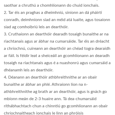
saothar a chruthú a chomhlíonann do chuid ionchais.
2. Tar éis an praghas a dheimhniú, síníonn an dá pháirtí
conradh, deimhníonn siad an méid atá luaite, agus tosaíonn
siad ag comhoibriú leis an dearthóir.
3. Cruthaíonn an dearthóir dearadh tosaigh bunaithe ar na
riachtanais agus ar ábhar na cumarsáide. Tar éis an dréacht
a chríochnú, cuireann an dearthóir an chéad togra dearaidh
ar fáil. Is féidir leat a sheiceáil an gcomhlíonann an dearadh
tosaigh na riachtanais agus é a nuashonrú agus cumarsáid a
dhéanamh leis an dearthóir.
4. Déanann an dearthóir athbhreithnithe ar an obair
bunaithe ar ábhar an phlé. Athraíonn líon na n-
athbhreithnithe ag brath ar an dearthóir, agus is gnách go
mbíonn meán de 2-3 huaire ann. Tá dea-chumarsáid
ríthábhachtach chun a chinntiú go gcomhlíonann an obair
chríochnaitheach ionchais le linn an phróisis