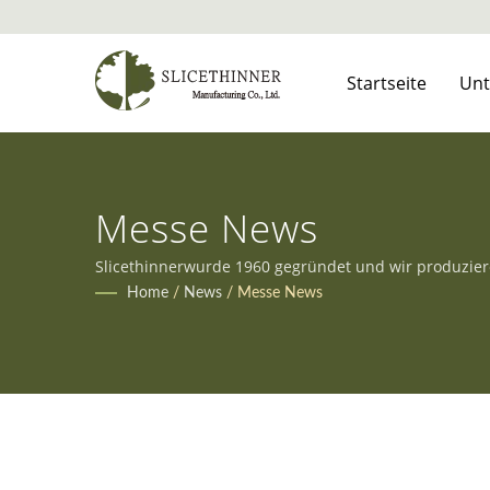
Startseite
Un
Messe News
Slicethinnerwurde 1960 gegründet und wir produzier
den vielfältigen Anforderungen unserer Kunden gere
Home
/
News
/
Messe News