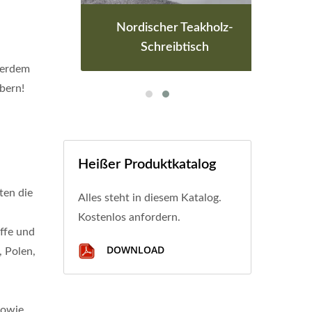
sch
Nordischer Teakholz-
A
Schreibtisch
ßerdem
bern!
Heißer Produktkatalog
ten die
Alles steht in diesem Katalog.
Kostenlos anfordern.
ffe und
DOWNLOAD
, Polen,
sowie