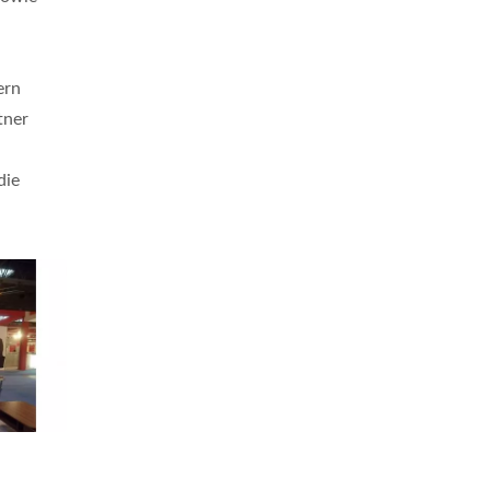
ern
tner
die