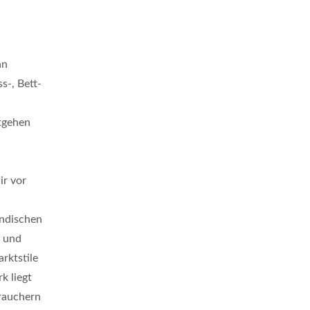
an
s-, Bett-
ntgehen
ir vor
ändischen
t und
rktstile
k liegt
rauchern