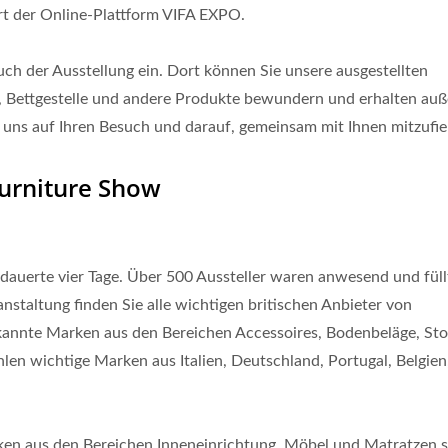
art der Online-Plattform VIFA EXPO.
ordischer Teakholz-
Anhebbarer Couchti
Schreibtisch
h der Ausstellung ein. Dort können Sie unsere ausgestellten
e, Bettgestelle und andere Produkte bewundern und erhalten au
n uns auf Ihren Besuch und darauf, gemeinsam mit Ihnen mitzufie
urniture Show
 dauerte vier Tage. Über 500 Aussteller waren anwesend und füll
nstaltung finden Sie alle wichtigen britischen Anbieter von
annte Marken aus den Bereichen Accessoires, Bodenbeläge, Sto
len wichtige Marken aus Italien, Deutschland, Portugal, Belgien
ken aus den Bereichen Inneneinrichtung, Möbel und Matratzen 