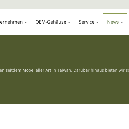
ternehmen
OEM-Gehäuse
Service
News
en seitdem Möbel aller Art in Taiwan. Darüber hinaus bieten wir
cht zu werden.