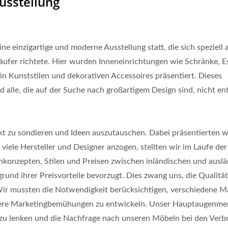
usstellung
einzigartige und moderne Ausstellung statt, die sich speziell 
äufer richtete. Hier wurden Inneneinrichtungen wie Schränke, Es
n Kunststilen und dekorativen Accessoires präsentiert. Dieses
nd alle, die auf der Suche nach großartigem Design sind, nicht e
kt zu sondieren und Ideen auszutauschen. Dabei präsentierten w
viele Hersteller und Designer anzogen, stellten wir im Laufe der
nkonzepten, Stilen und Preisen zwischen inländischen und ausl
und ihrer Preisvorteile bevorzugt. Dies zwang uns, die Qualitä
ir mussten die Notwendigkeit berücksichtigen, verschiedene Ma
nsere Marketingbemühungen zu entwickeln. Unser Hauptaugenmer
zu lenken und die Nachfrage nach unseren Möbeln bei den Verb