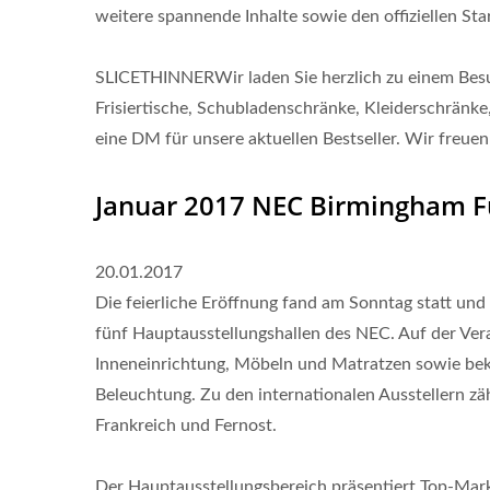
weitere spannende Inhalte sowie den offiziellen St
Anhebbarer Couchtisch
N
SLICETHINNERWir laden Sie herzlich zu einem Besuc
Frisiertische, Schubladenschränke, Kleiderschränk
eine DM für unsere aktuellen Bestseller. Wir freue
Januar 2017 NEC Birmingham F
20.01.2017
Die feierliche Eröffnung fand am Sonntag statt und
fünf Hauptausstellungshallen des NEC. Auf der Vera
Inneneinrichtung, Möbeln und Matratzen sowie bek
Beleuchtung. Zu den internationalen Ausstellern zäh
Frankreich und Fernost.
Der Hauptausstellungsbereich präsentiert Top-Mar