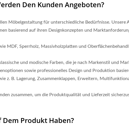
Werden Den Kunden Angeboten?
duellen Möbelgestaltung für unterschiedliche Bedürfnisse. Unser
en basierend auf ihren Designkonzepten und Marktanforderung
n wie MDF, Sperrholz, Massivholzplatten und Oberflächenbehand
 klassische und modische Farben, die je nach Markenstil und M
ßenoptionen sowie professionelles Design und Produktion basi
wie z. B. Lagerung, Zusammenklappen, Erweitern, Multifunktion
unden zusammen, um die Produktqualität und Lieferzeit sicherzu
uf Dem Produkt Haben?