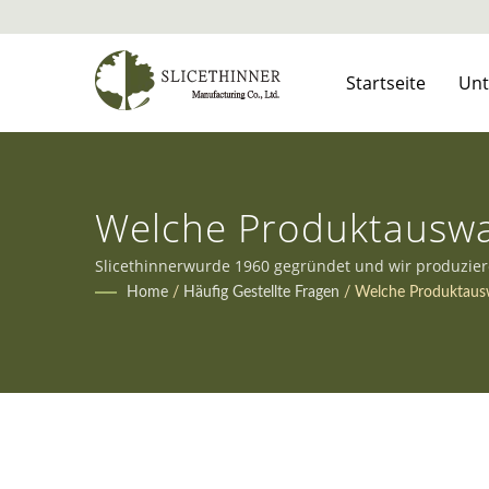
Startseite
Un
Welche Produktauswa
Ihren Kunden?
Slicethinnerwurde 1960 gegründet und wir produzier
den vielfältigen Anforderungen unserer Kunden gere
Home
/
Häufig Gestellte Fragen
/
Welche Produktausw