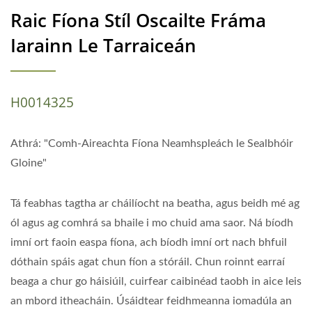
Raic Fíona Stíl Oscailte Fráma
Iarainn Le Tarraiceán
H0014325
Athrá: "Comh-Aireachta Fíona Neamhspleách le Sealbhóir
Gloine"
Tá feabhas tagtha ar cháilíocht na beatha, agus beidh mé ag
ól agus ag comhrá sa bhaile i mo chuid ama saor. Ná bíodh
imní ort faoin easpa fíona, ach bíodh imní ort nach bhfuil
dóthain spáis agat chun fíon a stóráil. Chun roinnt earraí
beaga a chur go háisiúil, cuirfear caibinéad taobh in aice leis
an mbord itheacháin. Úsáidtear feidhmeanna iomadúla an