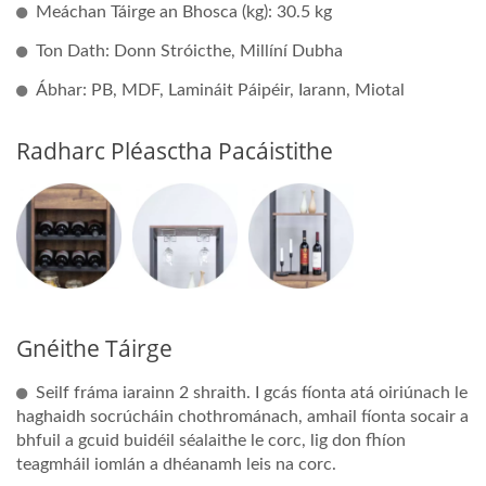
Meáchan Táirge an Bhosca (kg): 30.5 kg
Ton Dath: Donn Stróicthe, Millíní Dubha
Ábhar: PB, MDF, Lamináit Páipéir, Iarann, Miotal
Radharc Pléasctha Pacáistithe
Gnéithe Táirge
Seilf fráma iarainn 2 shraith. I gcás fíonta atá oiriúnach le
haghaidh socrúcháin chothrománach, amhail fíonta socair a
bhfuil a gcuid buidéil séalaithe le corc, lig don fhíon
teagmháil iomlán a dhéanamh leis na corc.