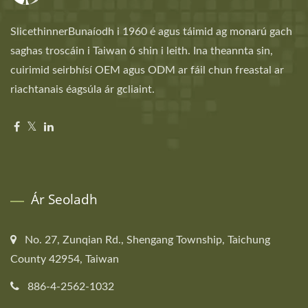
SlicethinnerBunaíodh i 1960 é agus táimid ag monarú gach
saghas troscáin i Taiwan ó shin i leith. Ina theannta sin,
cuirimid seirbhísí OEM agus ODM ar fáil chun freastal ar
riachtanais éagsúla ár gcliaint.
Ár Seoladh
No. 27, Zunqian Rd., Shengang Township, Taichung
County 42954, Taiwan
886-4-2562-1032