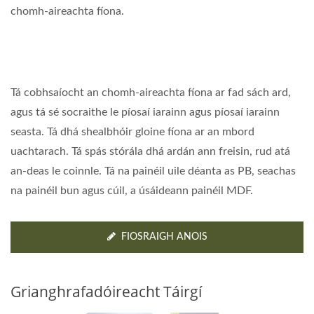
chomh-aireachta fíona.
Tá cobhsaíocht an chomh-aireachta fíona ar fad sách ard,
agus tá sé socraithe le píosaí iarainn agus píosaí iarainn
seasta. Tá dhá shealbhóir gloine fíona ar an mbord
uachtarach. Tá spás stórála dhá ardán ann freisin, rud atá
an-deas le coinnle. Tá na painéil uile déanta as PB, seachas
na painéil bun agus cúil, a úsáideann painéil MDF.
FIOSRAIGH ANOIS
Grianghrafadóireacht Táirgí