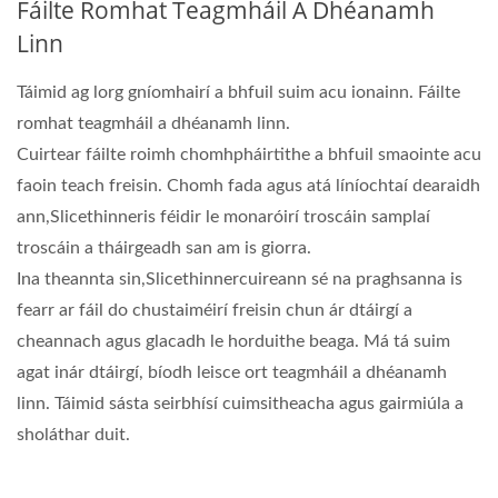
Fáilte Romhat Teagmháil A Dhéanamh
Linn
Táimid ag lorg gníomhairí a bhfuil suim acu ionainn. Fáilte
romhat teagmháil a dhéanamh linn.
Cuirtear fáilte roimh chomhpháirtithe a bhfuil smaointe acu
faoin teach freisin. Chomh fada agus atá líníochtaí dearaidh
ann,Slicethinneris féidir le monaróirí troscáin samplaí
troscáin a tháirgeadh san am is giorra.
Ina theannta sin,Slicethinnercuireann sé na praghsanna is
fearr ar fáil do chustaiméirí freisin chun ár dtáirgí a
cheannach agus glacadh le horduithe beaga. Má tá suim
agat inár dtáirgí, bíodh leisce ort teagmháil a dhéanamh
linn. Táimid sásta seirbhísí cuimsitheacha agus gairmiúla a
sholáthar duit.