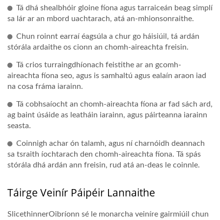
Tá dhá shealbhóir gloine fíona agus tarraiceán beag simplí
sa lár ar an mbord uachtarach, atá an-mhionsonraithe.
Chun roinnt earraí éagsúla a chur go háisiúil, tá ardán
stórála ardaithe os cionn an chomh-aireachta freisin.
Tá crios turraingdhíonach feistithe ar an gcomh-
aireachta fíona seo, agus is samhaltú agus ealaín araon iad
na cosa fráma iarainn.
Tá cobhsaíocht an chomh-aireachta fíona ar fad sách ard,
ag baint úsáide as leatháin iarainn, agus páirteanna iarainn
seasta.
Coinnigh achar ón talamh, agus ní charnóidh deannach
sa tsraith íochtarach den chomh-aireachta fíona. Tá spás
stórála dhá ardán ann freisin, rud atá an-deas le coinnle.
Táirge Veinír Páipéir Lannaithe
SlicethinnerOibríonn sé le monarcha veiníre gairmiúil chun