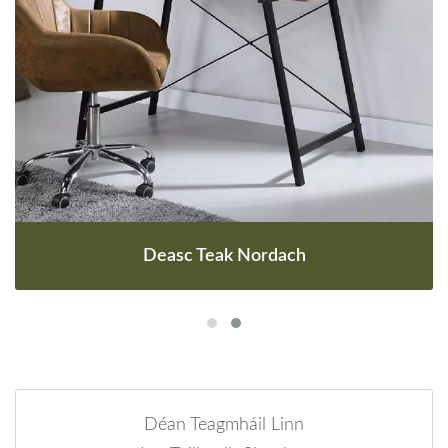
Deasc Teak Nordach
Déan Teagmháil Linn