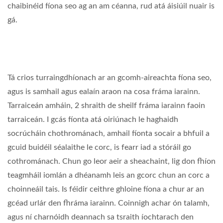
chaibinéid fíona seo ag an am céanna, rud atá áisiúil nuair is
gá.
Tá crios turraingdhíonach ar an gcomh-aireachta fíona seo,
agus is samhail agus ealaín araon na cosa fráma iarainn.
Tarraiceán amháin, 2 shraith de sheilf fráma iarainn faoin
tarraiceán. I gcás fíonta atá oiriúnach le haghaidh
socrúcháin chothrománach, amhail fíonta socair a bhfuil a
gcuid buidéil séalaithe le corc, is fearr iad a stóráil go
cothrománach. Chun go leor aeir a sheachaint, lig don fhíon
teagmháil iomlán a dhéanamh leis an gcorc chun an corc a
choinneáil tais. Is féidir ceithre ghloine fíona a chur ar an
gcéad urlár den fhráma iarainn. Coinnigh achar ón talamh,
agus ní charnóidh deannach sa tsraith íochtarach den