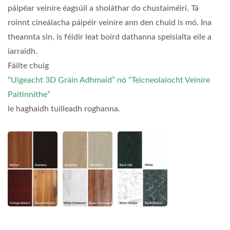
páipéar veiníre éagsúil a sholáthar do chustaiméirí. Tá
roinnt cineálacha páipéir veiníre ann den chuid is mó. Ina
theannta sin, is féidir leat boird dathanna speisialta eile a
iarraidh.
Fáilte chuig
“Uigeacht 3D Gráin Adhmaid” nó “Teicneolaíocht Veiníre
Paitinnithe”
le haghaidh tuilleadh roghanna.