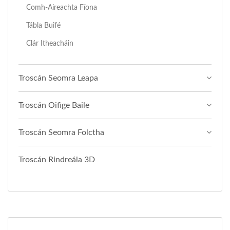
Comh-Aireachta Fíona
Tábla Buifé
Clár Itheacháin
Troscán Seomra Leapa
Troscán Oifige Baile
Troscán Seomra Folctha
Troscán Rindreála 3D