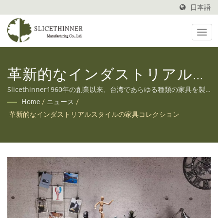
日本語
革新的なインダストリアルス
タイルの家具コレクション
Slicethinner1960年の創業以来、台湾であらゆる種類の家具を製
造してきました。また、お客様の多様なニーズにお応えするた
Home
/
ニュース
/
め、OEMとODMの両方のサービスも提供しています。
革新的なインダストリアルスタイルの家具コレクション