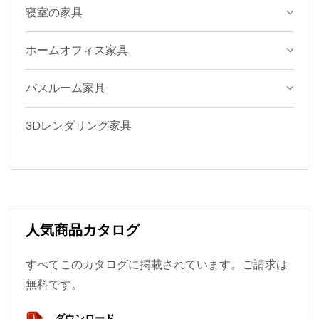
プンキャビネットと組み合
寝室の家具
MDFパネルを使用し、そ
わせたワインタンク収納エ
れ以外のパネルはすべて
リアとして設計されてお
ホームオフィス家具
PB製です。
り、ワインタンクには8つ
の収納コンパートメントが
バスルーム家具
あります。オープンキャビ
ネットは、オーナーが集め
3Dレンダリング家具
た上質なワインを展示する
ことができ、あらゆる種類
のワインを隠すことができ
ます。左右のクローズドキ
ャビネットには、大きな食
人気商品カタログ
器やその他の雑貨を収納で
きます。可動棚はキャビネ
すべてこのカタログに掲載されています。ご請求は
ットを2つの等しい部分に
無料です。
分割します。このようなワ
ダウンロード