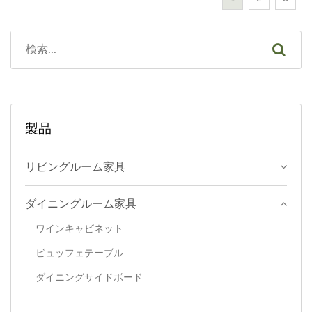
とディスプレイの両方の機
ゲストに温かみのある視覚
工。製品サイズは幅
ちます。鉄製フレームの1
能を備えています。キャビ
感覚を与えます。 ベーカ
60cm、奥行き30cm、高さ
階にはワイングラスを4つ
ネットの外側には、工業風
ーズラックは自立式で、オ
121.5cmです。ワインラッ
置くことができます。地面
の要素を取り入れ、水道管
ープンスペースなので、ス
クの各層には2枚の支持板
から距離を置くことで、ワ
を囲むように配置していま
パイスラックや食器を簡単
が付いており、構造を強化
インキャビネットの下層に
す。装飾的なだけでなく、
に収納でき、キッチンライ
しています。ワイングラス
ほこりがたまることはあり
収納物の落下防止にもな
フをより便利にします。キ
製品
ホルダーは逆さまに吊り下
ません。 ワインキャビネ
り、全体の構造を支える基
ッチンタオルやレシピを置
げられており、グラスの内
ット全体の安定性は非常に
礎としても機能していま
くのに最適なワークトップ
リビングルーム家具
壁には埃がたまりにくく、
高く、鉄製のパーツと固定
す。 キャビネットの側面
があり、ワークトップ上に
多少の湿気があっても自然
鉄製のパーツでしっかりと
は滑らかで、上段は120cm
は3つの取り外し可能なフ
ダイニングルーム家具
乾燥しやすいです。
固定されています。上板に
です。内部には2つのオー
ックがあり、フライ返し、
はワイングラスホルダーが
ワインキャビネット
プンスペース収納コンパー
タオル、フライパンなどの
2つ付いています。また、
ビュッフェテーブル
トメントがあり、下段は3
アイテムを固定して、より
キャンドルを置くのに便利
つの部分に分かれていま
便利に使用できます。 ベ
ダイニングサイドボード
な2段式の収納スペースも
す。中間ブロックは、オー
ーカーラックの下には...
あります。底板と背面板は