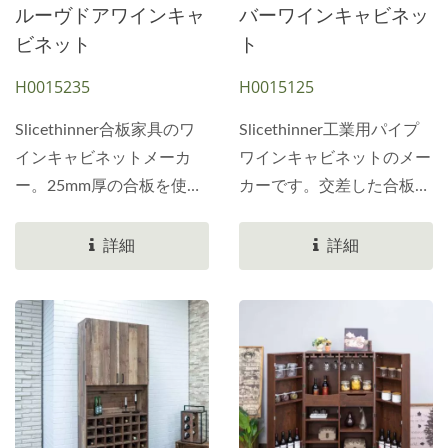
ルーヴドアワインキャ
バーワインキャビネッ
ビネット
ト
H0015235
H0015125
Slicethinner合板家具のワ
Slicethinner工業用パイプ
インキャビネットメーカ
ワインキャビネットのメー
ー。25mm厚の合板を使用
カーです。交差した合板ス
して、メイン構造とパネル
ペースを使用してワインボ
をサポートします。ヴィン
トルを配置します。合計8
詳細
詳細
テージグレーオーク紙ラミ
つのスペースを使用できま
ネートを使用。4本のワイ
す。側面の高さは41.5cm
ンキャビネットの脚の長さ
です。左右にワイングラス
は100.0cmです。
を逆さまに掛けることがで
25×25mmの正方形のプラ
きます。上部には60.0...
スチック合板でできていま
す。キャビネットパネルの