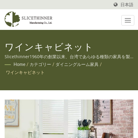
日本語
ワインキャビネット
Slicethinner1960年の創業以来、台湾であらゆる種類の家具を製
造してきました。また、お客様の多様なニーズにお応えするた
Home
/
カテゴリー
/
ダイニングルーム家具
/
め、OEMとODMの両方のサービスも提供しています。
ワインキャビネット