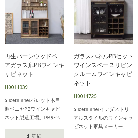
いに埋め込み、交差させる
1cmです。各溝の直径は
方法で組み合わせます。組
25mmです。ヴィンテージ
み立て方法がより簡単にな
ラスティックグレーオーク
り、価格がより手頃になり
ワインキャビネット。
ます。下には高さ6.5cmの
Huiyingはお問い合わせく
立水板があります。中間層
ださい。
はアイテムを置くための高
再生バーンウッドベニ
ガラスパネルPBセット
さ36.0cmです。上部には
アガラス扉PBワインキ
ワインスペースリビン
ドアパネル付きの防塵スペ
ャビネット
グルームワインキャビ
ースがあります。2つの収
ネット
H0014839
納スペースがあります。上
H0014725
部には、長さ34.0cmまで
Slicethinnerパレット木目
の2つのハードウェアアク
調ベニヤPBワインキャビ
Slicethinnerインダストリ
セサリがあり、ワイングラ
ネット製造工場。PBをベ
アルスタイルのワインキャ
スを逆さまに置きます。家
ースにした組み合わせワイ
ビネット家具メーカー。長
庭で実用的なワインキャビ
ンキャビネット。高さは
さ80.0cmのワインキャビ
詳細