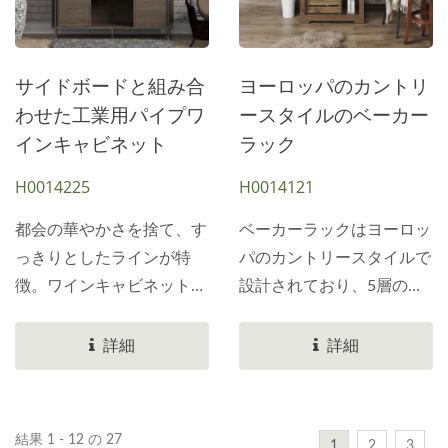
イン保管環境を提供するこ
を同時に使えるので、必要
とに常にこだわります。上
な時に便利です。 このワ
質なワインをグラス一杯ず
インキャビネットには耐震
サイドボードと組み合
ヨーロッパのカントリ
つ、最高の状態でその風味
ベルトが装備されており、
わせた工業用パイプワ
ースタイルのベーカー
をお届けできるよう努めて
鉄製のフレームの脚は造形
インキャビネット
ラック
います。大切なワインを大
と芸術性を兼ね備えていま
H0014225
H0014121
切に保管しましょう。 デ
す。引き出しが1つあり、
ザイン面では、木製ワイン
引き出しの下には2層の鉄
都会の華やかさを捨て、す
ベーカーラックはヨーロッ
ラックはシンプルで温かみ
製フレーム棚があります。
っきりとしたラインが特
パのカントリースタイルで
のある、本物のような雰囲
コルクで密封されたスティ
徴。ワインキャビネットと
設計されており、5層のオ
気を醸し出しています。ワ
ルワインなど、横置きに適
収納の組み合わせが、独特
ープンシェルフを備え、サ
インラックのボードは
したワインは、横置きで保
の雰囲気を醸し出していま
イドパネルは流線型になっ
詳細
詳細
MDFと両面ヒノキ材で作
管するのが最適です。大量
す。 オープンスペースの
ているため、収納ラックの
られています。外板は
の空気の侵入を防ぐため、
収納デザインと両開きの密
見た目は単調になりませ
PB、両面ヒノキ無垢材レ
ワインをコルクに完全に接
閉式キャビネットは、収納
ん。全体の色はクルミで、
ザー、エッジシーリング加
触させてコルクの湿気を保
結果 1 - 12 の 27
1
2
3