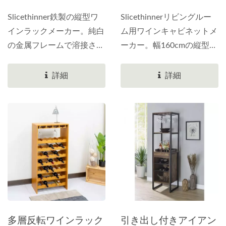
サンドブラストスライドレ
Slicethinner鉄製の縦型ワ
Slicethinnerリビングルー
ールがあります。引き戸は
インラックメーカー。純白
ム用ワインキャビネットメ
PBと強化ガラスを組み合
の金属フレームで溶接され
ーカー。幅160cmの縦型ワ
わせて使用しています。強
たワインラック。ワインボ
インキャビネットは、プラ
化ガラスは波紋のような形
トルは斜めに逆さまに収納
スチック合板と中密度繊維
詳細
詳細
状をしています。様々な色
されます。前面の大きい方
板で作られています。ワイ
がありますので、お気軽に
の円を入れ、円が少ない方
ンボトルは主に中央に十字
お問い合わせください。
の赤ワインボトルは後ろに
型に配置され、最大8本の
挟みます。高さ160cmで最
ワインボトルを同時に収納
大11本の赤ワインボトルを
できます。その上にはグラ
収納できます。上部には銀
スを置くこともできます。
メッキのワイングラスホル
リビングルームの一人用ワ
ダーが取り付けられてお
インキャビネットのデザイ
り、赤ワインボトルを3本
ンに最適です。左パネルと
収納できます。上下にエス
右パネルには、それぞれ2
多層反転ワインラック
引き出し付きアイアン