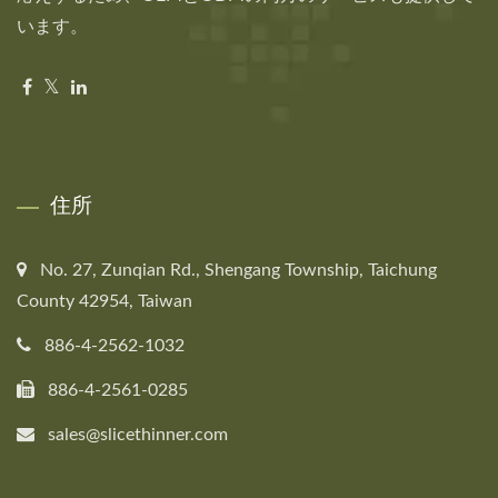
います。
住所
No. 27, Zunqian Rd., Shengang Township, Taichung
County 42954, Taiwan
886-4-2562-1032
886-4-2561-0285
sales@slicethinner.com