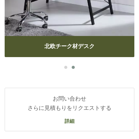
29cm、幅42cmです。左右
の密閉キャビネットは棚板
で仕切られています。上段
は高さ20cm、下段は高さ
30cm、幅は30cmです。ス
ズメは小さくても五臓六腑
北欧チーク材デスク
を備えており、商品価値を
十分に発揮できます。
お問い合わせ
さらに見積もりをリクエストする
詳細