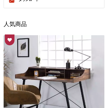
インキャビネットは、いく
つかのディスプレイアイテ
ムと合わせることができ、
ダイニングテーブルと合わ
人気商品
せてシンプルでファッショ
ナブルに見えます。エレガ
ントで超モダンなデザイン
スタイルを取り入れ、斬新
なスタイルで色と衝突する
ことはありません。 上段
のオープン収納部は高さ
20cm、一室の幅は約59cm
です。下段の真ん中のワイ
ンタンクには約10cmの格
子が入っており、オープン
キャビネットは高さ