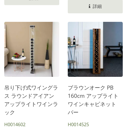
ネットのデザイン。サイド
148.0cm。右下に9つの正
ネットは比較的小型です。
詳細
パネルは2つに分解されて
方形のワイングリッドがあ
深さ40.0cmで、ほとんど
います。さまざまな国の出
ります。グリッドの上に長
の赤ワインボトルを収納で
荷量基準を容易にするため
さ31.8cmのオープンラミ
きます。11.5cm×11.5cmの
に、梱包の長さを節約しま
ネートがあります。右側に
ワイン収納スペースには9
す。さまざまなワインキャ
はガラスドアフレームPB
つのセルがあります。真上
ビネット製品。お問い合わ
アセンブリボードを使用し
に1つあります。
せへようこそ。
ています。63.5...
37.6×38.5×31.4cmのPBプ
ラットフォーム。逆さまの
赤ワイングラスが付いた3
つの電気メッキハードウェ
吊り下げ式ワイングラ
ブラウンオーク PB
アがあります。左側には3
ス ラウンドアイアン
160cm アップライト
段の収納スペースがありま
アップライトワインラ
ワインキャビネット
す。レールの鉄部分を使っ
ック
バー
て引き戸を引いてくださ
H0014602
H0014525
い。左右に動くように黒い