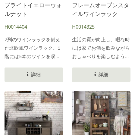
プレッソ木目調のPBブロ
枚のブラックオーク材の化
ブライトイエローウォ
フレームオープンスタ
ックを配置。製品の重心は
粧板が取り付けられていま
ルナット
イルワインラック
安定しています。この製品
す。底部は3cm厚の合板を
H0014404
H0014325
はパッケージに落下防止金
使用しています。お問い合
具を追加しているため、外
わせいただければ、お客様
7列のワインラックを備え
生活の質が向上し、暇な時
部要因による製品の落下を
の参考となるサンプルをご
た北欧風ワインラック。1
には家でお酒を飲みながら
心配する必要はありませ
提供いたします。
階には5本のワインを収納
おしゃべりを楽しむように
ん。あらゆる創造的なワイ
でき、合計35本のワインを
なりました。ワインが足り
ンラックとワインキャビネ
収納できます。すっきりと
ない心配は無用。ただ、ワ
詳細
詳細
ットのアイデア。お問い合
した配置は一目瞭然です。
インを保管するスペースが
わせをお待ちしておりま
棚の仕切りラックで、1本
足りないことが心配です。
す。Slicethinner理想的な
ずつ収納するスペースを分
雑貨を便利に収納するため
お客様のサンプルを最短時
けることができます。ワイ
に、ダイニングテーブルの
間で作成し、市場に販売い
ン生産者とワイン愛好家を
横にサイドキャビネットを
たします。
尊重する心を持ち、ワイン
設置しました。このワイン
を愛するお客様に最高のワ
キャビネットは複数の機能