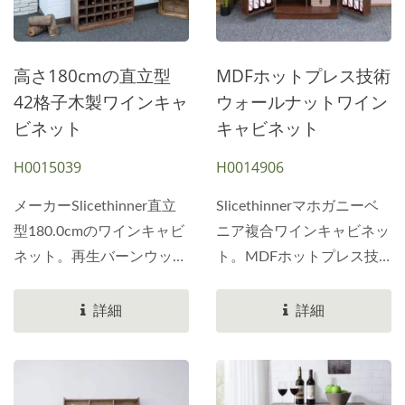
下には15.0cmの低層スペ
ースがあります。真ん中に
3段のワインセラーがあり
高さ180cmの直立型
MDFホットプレス技術
ます。最大9本の赤ワイン
42格子木製ワインキャ
ウォールナットワイン
を置くことができます。各
ビネット
キャビネット
段の高さは約25cm、幅は
H0015039
H0014906
37cm、奥行きは44cmで
す。左右にドアパネル用の
メーカーSlicethinner直立
Slicethinnerマホガニーベ
棚スペースがあります。ハ
型180.0cmのワインキャビ
ニア複合ワインキャビネッ
ンドルは丸みを帯びた曲線
ネット。再生バーンウッド
ト。MDFホットプレス技
形状を採用しています。後
の木目を全体的に使用して
術を採用した厚い湾曲溝付
処理には黒サンドブラスト
合板に貼り付けています。
きドアパネル。123.0...
詳細
詳細
を使用しています。ドアパ
最大42のコンパートメント
ネルには彫刻された溝があ
のワインセラーの深さは
り、中のアイテムを見るこ
30.0cmです。それらを互
とができます。溝の直径は