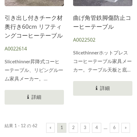
ます。昇降機能付きのコー
金属製の金と銅のアンカー
ヒーテーブルについては、
があります。純黒の鉄製テ
引き出し付きチーク材
曲げ角管鉄脚傷防止コ
お気軽にお問い合わせくだ
ーブル脚はサンドブラスト
奥行き60cm リフティ
ーヒーテーブル
さい。
処理されています。4つの
ングコーヒーテーブル
A0022502
角は地面に対して垂直に伸
A0022614
びています。中央で交差し
Slicethinnerホットプレス
ます。このコーヒーテーブ
コーヒーテーブル家具メー
Slicethinner昇降式コーヒ
ルとサイドテーブルは、ロ
カー。テーブル天板と底板
ーテーブル、リビングルー
ーズゴールドスタイルにす
は、耐摩耗性と耐傷性に優
ム家具メーカー。
ることができます。お問い
れた白色のホットプレス
80.0×60.0cmの上部パネル
詳細
合わせをお待ちしておりま
MPFボードを使用していま
は昇降可能。下部には
詳細
す。他の色と金属バージョ
す。天板のサイズは
22.0cmの収納スペースが
ンを入手してください。
120.0×60.0×10.0cm。天板
あります。安定した電気メ
の厚さは最大10cm。天板
ッキの黒いリフター。両側
結果 1 - 12 の 62
…
«
1
2
3
4
6
»
中央には薄い木片が使用さ
にバネが付いており、操作