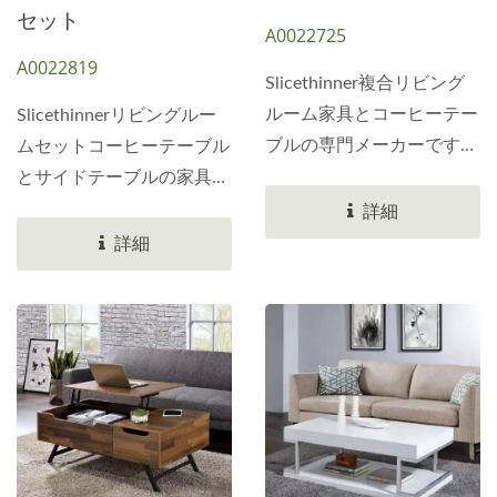
のパネルはわずかに覆われ
は約20.0cmまで上がりま
セット
A0022725
るように設計されていま
す。黒色の電気メッキリフ
A0022819
す。テレビ台とマッチして
ターは、高さ22.8cmの中
Slicethinner複合リビング
います。PB家具デザイン
央の仕切りに固定されてい
ルーム家具とコーヒーテー
Slicethinnerリビングルー
は、様々な木製クリップを
ます。中央の仕切りには
ブルの専門メーカーです。
ムセットコーヒーテーブル
使用しています。当社の専
CNCでカットされた曲線が
インダストリアルスタイル
とサイドテーブルの家具メ
門デザインチームにお問い
あり、天板の出し入れに適
のコーヒーテーブルがあり
ーカー。シンプルなスクエ
詳細
合わせください。
しています。中央のスペー
ます。ダークブラウンオー
アセット。PBとMDFを組
詳細
スには57.6*38.7*23.0cmの
クの高度にシミュレートさ
み合わせたパネルで作られ
収納スペースがあります。
れたオークベニヤ。
たデスクトップボード。中
左右のスペースは
120.0...
央には天然のモンゴル風木
28.0×38.7×23.0cmです。
目調ベニヤを使用。周囲に
底板には5本の黒無垢材の
は黒の耐摩耗性ソリッドカ
脚が付いています。4本の
ラーベニヤを使用。幅は
脚に加え、底板の中央には
2.5cmです。黒の耐摩耗性
支えとなる重りが付いてい
MDFトリムパネルには、