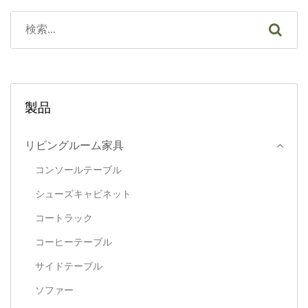
れ、全体の重量を支えてい
が簡単です。左側に引き出
ます。天板全体が10cm厚
しがあります。
のMDFではないため、見
35.0×40.0×13.5cmの引き
た目は非常に重く感じます
出し収納スペース。引き出
が、製品サイズは非常に軽
しパネルはCNC加工とカッ
量です。天板の底面も同じ
トパネルハンドルを採用し
製品
ですが、厚さはわずか5cm
ています。サンドブラスト
です。両側の鉄製の脚は、
加工された黒鉄製コーヒー
リビングルーム家具
直角に曲げられた角鉄パイ
テーブルの脚は、地面から
コンソールテーブル
プで接続されています。高
20.0cmの高さです。全体
シューズキャビネット
さ28cmは収納スペースと
はプラスチック合板で加
して使用できます。異なる
工・成形されています。チ
コートラック
塗料を扱う提携メーカー
ーク材のジグソーパズルで
コー​​ヒーテーブル
が、お客様のニーズに合わ
完成したコーヒーテーブ
サイドテーブル
せて色彩加工を行います。
ル。様々な色、木製ベニ
ソファー
お気軽にお問い合わせくだ
ヤ、石材ベニヤも取り揃え