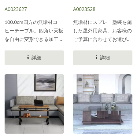
A0023627
A0023528
100.0cm四方の無垢材コー
無垢材にスプレー塗装を施
ヒーテーブル。四角い天板
した屋外用家具。お客様の
を自由に変形できる加工技
ご予算に合わせてお選びい
術。Slicethinner余材を無
ただけます。木材の材質変
駄にせず、計算を練り上げ
更も可能です。軽量屋外用
詳細
詳細
ています。大きな無垢材の
家具メーカーSlicethinner
板一枚一枚の利用率を高め
まず、比較的高い防水係数
ることができます。高さ
を持つ無垢材を主に使用
25.0cmのテーブル脚。屋
し、特殊な塗料で塗装しま
外設置に適したロータイプ
す。保護性と耐久性を兼ね
コーヒーテーブルです。テ
備えています。家具用木製
ーブル脚を高くして、リビ
パネルは、環境保護のため
ングルームのコーヒーテー
FSC認証を取得していま
ブルの高さにすることも可
す。地球を守るために、ぜ