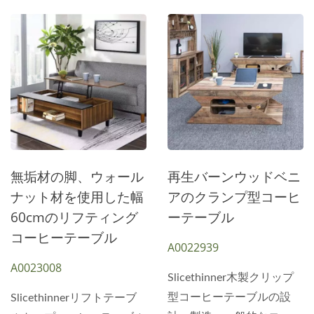
軽にお問い合わせくださ
ロセスや設計手法は多数あ
径が60.0cmの半円形デザ
トがあります。天然モンゴ
い。
ります。その他の設計製品
イン。合板の天板には
色の木目調ベニヤは、主に
については、お問い合わせ
15mmの丸い角がありま
丸いテーブルトップとして
ください。
す。デスクトップをより丸
使用されています。最外側
くします。ホットプレスで
は厚さ25mmの黒い耐摩耗
作られた紙ラミネート。下
性の皮があります。丸いデ
の底面もデスクトップボー
スクトップの外枠を飾るた
ドと同じサイズとデザイン
め。装飾として16個の金色
を採用しています。底板の
のビンテージアンカーもあ
無垢材の脚、ウォール
再生バーンウッドベニ
上には、底板を囲むように
ります。インダストリアル
ナット材を使用した幅
アのクランプ型コーヒ
高さ5.0cmの丸い鉄板があ
スタイルを強調できます。
60cmのリフティング
ーテーブル
ります。上部には、直径
底は角張った鉄パイプで支
コーヒーテーブル
A0022939
18.5cmの小さなディスク
えられています。上下の丸
A0023008
層があります。回転可能な
いテーブルトップには、わ
Slicethinner木製クリップ
デザインです。構造には工
ずかに丸みを帯びた脚が付
型コーヒーテーブルの設
Slicethinnerリフトテーブ
業用パイプを使用します。
いています。内側は交差し