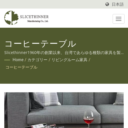
日本語
コー​​ヒーテーブル
Slicethinner1960年の創業以来、台湾であらゆる種類の家具を製
造してきました。また、お客様の多様なニーズにお応えするた
Home
/
カテゴリー
/
リビングルーム家具
/
め、OEMとODMの両方のサービスも提供しています。
コー​​ヒーテーブル