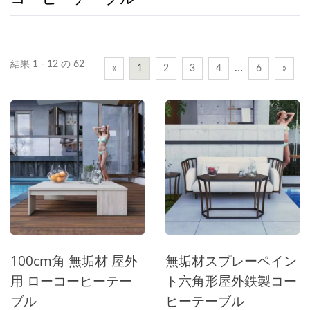
結果 1 - 12 の 62
…
«
1
2
3
4
6
»
100cm角 無垢材 屋外
無垢材スプレーペイン
用 ローコーヒーテー
ト六角形屋外鉄製コー
ブル
ヒーテーブル