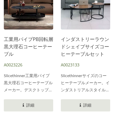
ダーメイドの家具を製作い
を提供します。コーヒーテ
たします。底部には工業用
ーブルの高さは33.3cmに
キャスターが取り付けられ
設計されています。これは
ており、移動が可能です。
低い高さです。この幅広の
工業用パイプはすべて1イ
コーヒーテーブルは、お客
ンチヤード単位で使用され
様のニーズに合わせてニュ
工業用パイプPB回転層
インダストリーラウン
ています。後加工のオプシ
ートラルパネルとサイドパ
黒大理石コーヒーテー
ドシェイプサイズコー
ョンも豊富です。インダス
ネルで構築できます。製造
ブル
ヒーテーブルセット
トリアルスタイルのブラッ
工程中に高さを増やすこと
A0023226
A0023133
ク電気メッキまたはブラッ
ができます。一般的なコー
クサンドブラスト加工から
ヒーテーブルの高さは
Slicethinner工業用パイプ
Slicethinnerサイズのコー
お選びいただけます。人気
40.0〜45.0cmです。底板
黒大理石コーヒーテーブル
ヒーテーブルメーカー。イ
のフラットローズゴールド
には25mm厚のプラスチッ
メーカー。デスクトップボ
ンダストリアルスタイルの
電気メッキも、市場性の高
ク合板を使用しています。
ードのサイズは、長さ
ラウンドサイズのコーヒー
いカラーデザインです。製
重量を軽減したいメーカー
120.0cm、奥行き60.0cm、
テーブル。デスクトップボ
詳細
詳細
造に関するご質問は、お気
Slicethinner変更可能なプ
深さ15mmです。左右の直
ードには2枚の紙ラミネー