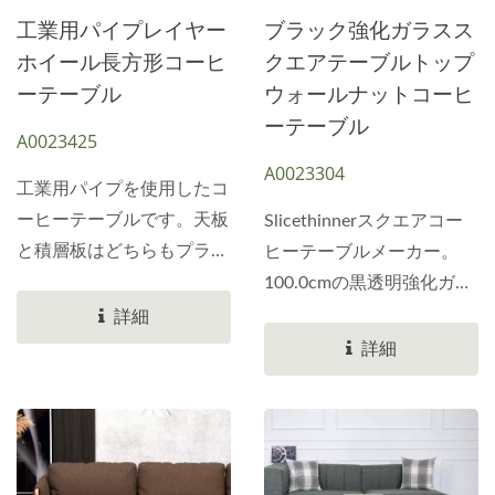
能です。板材を使ったKD
ひご尽力ください。環境に
工業用パイプレイヤー
ブラック強化ガラスス
複合工法。荷物の高さを抑
優しく、お手頃な価格の家
ホイール長方形コーヒ
クエアテーブルトップ
えることができます。コン
具をお届けします。
ーテーブル
ウォールナットコーヒ
テナに積載する製品の数を
Slicethinnerデザイン力と
ーテーブル
A0023425
増やし、お客様のコンテナ
開発力を兼ね備えていま
A0023304
への負担を軽減します。お
す。すべての商品にマッチ
工業用パイプを使用したコ
気軽にお問い合わせくださ
する屋外用家具をご用意し
ーヒーテーブルです。天板
Slicethinnerスクエアコー
い。
ております。セットで必要
と積層板はどちらもプラス
ヒーテーブルメーカー。
な商品もございます。お気
チック合板です。木材の材
100.0cmの黒透明強化ガラ
軽にお問い合わせくださ
質は変更可能です。無垢材
ス。強化ガラスの厚さは
詳細
い。
スプレー塗装、MDF、ま
3mmです。コーヒーテー
詳細
たはウッドコア材からお選
ブルの天板は、強化ガラス
びいただけます。
の代わりに他の木製ボード
Slicethinner家具メーカー
を使用できます。お客様に
は、お客様に合わせたオー
さまざまな素材のデザイン